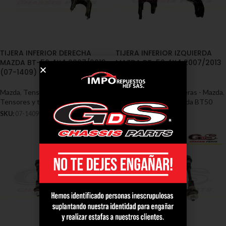
TIJERA INFERIOR DERECHA
TIJERA INFERIOR IZQUIERDA
MAZDA BT-50 4X4 2007/2013
MAZDA BT-50 4X4 2007/2013
(07-1409)
(07-1410)
Mazda
,
Tensores y Tijeras - Mazda
,
Mazda
,
Tensores y Tijeras - Mazda
,
Tensores y tijeras mazda BT50
Tensores y tijeras mazda BT50
SKU:
07-1409
SKU:
07-1410