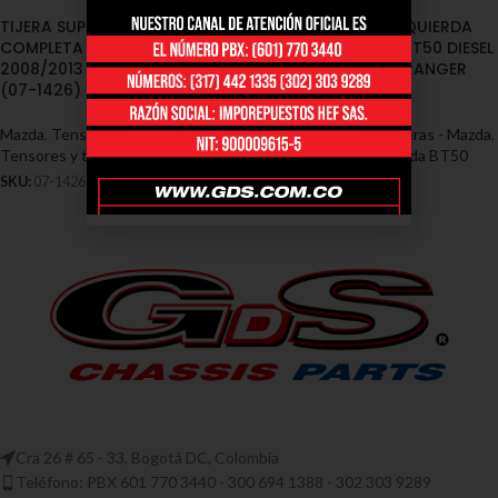
TIJERA SUPERIOR DERECHA
TIJERA SUPERIOR IZQUIERDA
COMPLETA MAZDA BT50 DIESEL
COMPLETA MAZDA BT50 DIESEL
2008/2013 – FORD RANGER
2008/2013 – FORD RANGER
(07-1426)
(07-1427)
Mazda
,
Tensores y Tijeras - Mazda
,
Mazda
,
Tensores y Tijeras - Mazda
,
Tensores y tijeras mazda BT50
Tensores y tijeras mazda BT50
SKU:
07-1426
SKU:
07-1427
Cra 26 # 65 - 33, Bogotá DC, Colombia
Teléfono: PBX 601 770 3440 - 300 694 1388 - 302 303 9289