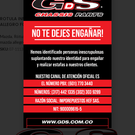
ROTULA INFERIOR MAZDA
ALLEGRO FOR LASER
Mazda
,
Rótulas - Mazda
,
Rotulas
mazda allegro
SKU:
07-1113