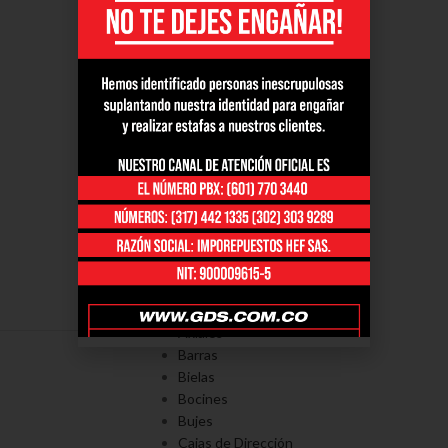
PORTAFOLÍO
Axiales
Barras
Bielas
Bocines
Bujes
Cajas de Dirección