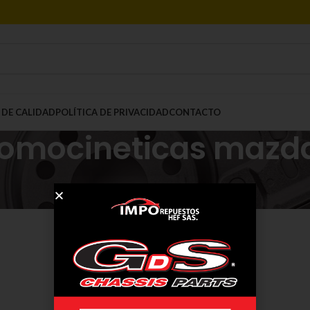
 DE CALIDAD
POLÍTICA DE PRIVACIDAD
CONTACTO
homocineticas mazd
Mostrar
9
12