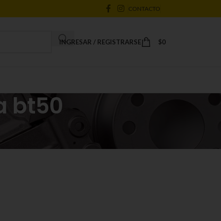
CONTACTO
INGRESAR / REGISTRARSE
$
0
a bt50
18
24