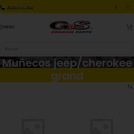
Skip to navigation
3006941388
Skip to main content
MENU
Muñecos jeep/cherokee
grand