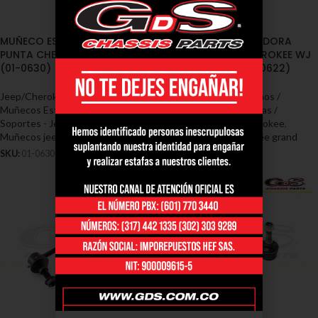
MUÑECO ESTABILIZADORA
MUÑECO ESTABILIZADORA
PUNTA CHEROKEE 1990/1998
TRASERA GRAN CHEROKEE WJ
(01-0630)
19191999/2004 (01-0622)
Jeep/Cherokee
,
Cauchos /
Jeep/Cherokee
,
Cauchos /
Muñecos Estabilizadoras /
Muñecos Estabilizadoras /
Soportes - Jeep / Cherokee
,
Soportes - Jeep / Cherokee
,
Muñecos jeep/cherokee grand
Muñecos jeep/cherokee grand
SKU:
01-0630
SKU:
01-0622