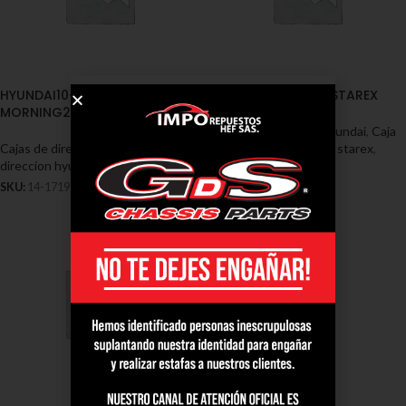
HYUNDAI10-PICANTO
HYUNDAIH1 GRAND STAREX
MORNING2012-2016
Cajas de dirección - Hyundai
,
Caja
Cajas de dirección - Hyundai
,
Caja
direccion hyundai gran starex
,
direccion hyundai picanto
,
Hyundai
Hyundai
SKU:
14-1719
SKU:
14-1705