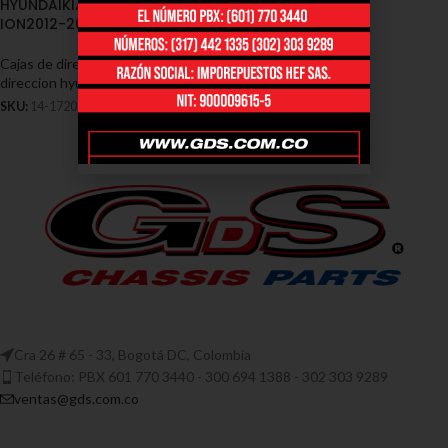
HYUNDAIKIA PICANTO
ION2012-2016
Cajas de dirección - Hyundai
,
Caja
direccion hyundai picanto
,
Hyundai
SKU:
14-1720
Cra 26 # 65 - 33, Bogotá DC, Colombia
Teléfono: PBX 601 770 3440 - 300 694 1388 - 302 303 9289
ventas@gds.com.co