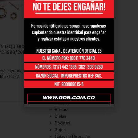
ON IZQUIERDA
2 1998/2012 (06-
es - Hyundai / Kia
,
d65 - hd72
PORTAFOLÍO
Axiales
Barras
Bielas
Bocines
Bujes
Cajas de Dirección