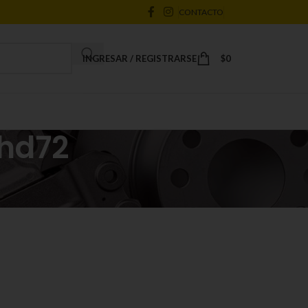
CONTACTO
INGRESAR / REGISTRARSE
$
0
 hd72
18
24