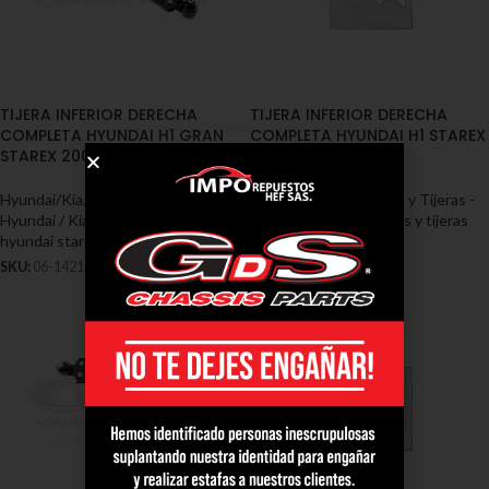
TIJERA INFERIOR DERECHA
TIJERA INFERIOR DERECHA
COMPLETA HYUNDAI H1 GRAN
COMPLETA HYUNDAI H1 STAREX
STAREX 2009/2013 (06-1421)
2007/2008
Hyundai/Kia
,
Tensores y Tijeras -
Hyundai/Kia
,
Tensores y Tijeras -
Hyundai / Kia
,
Tensores y tijeras
Hyundai / Kia
,
Tensores y tijeras
hyundai starex
hyundai starex
SKU:
06-1421
SKU:
06-1419