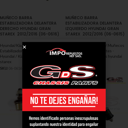
MUÑECO BARRA
MUÑECO BARRA
ESTABILIZADORA DELANTERA
ESTABILIZADORA DELANTERA
DERECHO HYUNDAI GRAN
IZQUIERDO HYUNDAI GRAN
STAREX 2012/2016 (06-0616)
STAREX 2012/2016 (06-0615)
Hyundai/Kia
,
Cauchos / Muñecos
Hyundai/Kia
,
Cauchos / Muñecos
Estabilizadoras / Soportes -
Estabilizadoras / Soportes -
Hyundai / Kia
,
Muñecos hyundai
Hyundai / Kia
,
Muñecos hyundai
starex
starex
SKU:
06-0616
SKU:
06-0615