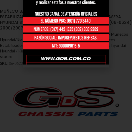
MUÑECO BARRA
MUÑECO BARRA
ESTABILIZADORA DELANTERA
ESTABILIZADORA TRASERA
HYUNDAI STAREX H1
HYUNDAI STAREX H1 (06-0624)
2000/2007 (06-0623)
Hyundai/Kia
,
Cauchos / Muñecos
Hyundai/Kia
,
Cauchos / Muñecos
Estabilizadoras / Soportes -
Estabilizadoras / Soportes -
Hyundai / Kia
,
Muñecos hyundai
Hyundai / Kia
,
Muñecos hyundai
starex
starex
SKU:
06-0624
SKU:
06-0623