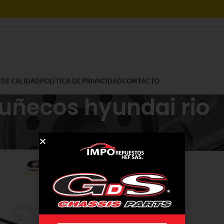
 DE CALIDAD
POLÍTICA DE PRIVACIDAD
CONTACTO
uñecos hyundai rio
Mostrar
9
12