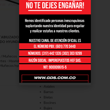
TABILIZADORA
DO HYUNDAI VISION /
 / Muñecos
rtes - Hyundai / Kia
,
Muñecos hyundai vision
PORTAFOLÍO
Axiales
Barras
Bielas
Bocines
Bujes