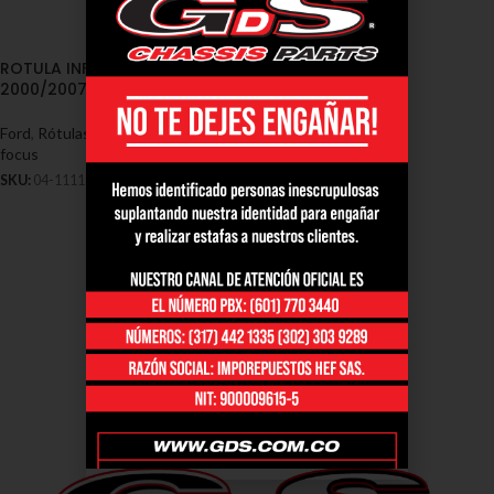
ROTULA INFERIOR FORD FOCUS
2000/2007 (04-1111)
Ford
,
Rótulas - Ford
,
Rotulas ford
focus
SKU:
04-1111