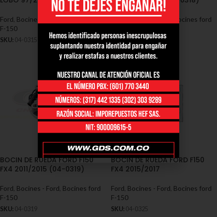
LOBO 97/2000 SIN SENSOR
FX4 2005/2010 (04-0318)
Ford
,
Bocines - Ford
,
Bocines ford
Ford
,
Bocines - Ford
,
Bocines ford
F-150
F-150
SKU:
04-0315
SKU:
04-0318
BOCIN DE RUEDA FORD F150
BOCIN DE RUEDA FORD F150
FX4 2011/2015 (04-0319)
FX4 2015/2017
Ford
,
Bocines - Ford
,
Bocines ford
Ford
,
Bocines - Ford
,
Bocines ford
F-150
F-150
SKU:
04-0319
SKU:
04-0325