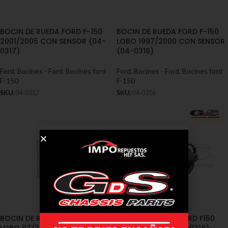
BOCIN DE RUEDA FORD F-150
BOCIN DE RUEDA FORD F-150
2001/2005 CON SENSOR (04-
LOBO 1997/2000 CON SENSOR
0317)
(04-0316)
Ford
,
Bocines - Ford
,
Bocines ford
Ford
,
Bocines - Ford
,
Bocines ford
F-150
F-150
SKU:
04-0317
SKU:
04-0316
BOCIN DE RUEDA FORD F-150
BOCIN DE RUEDA FORD F150