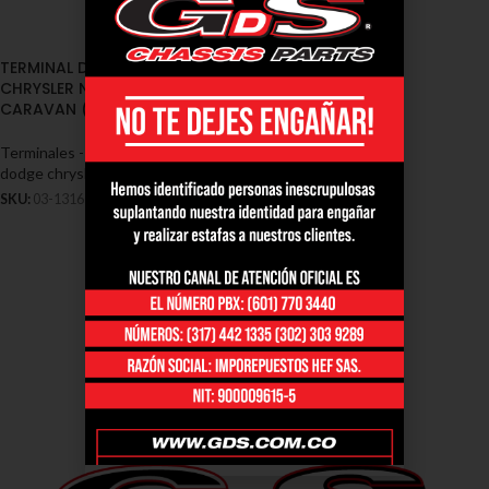
TERMINAL DIRECCION DODGE
CHRYSLER NEON 1990/1998
CARAVAN (03-1316)
Terminales - Dodge
,
Terminal
dodge chrysler
,
Dodge
SKU:
03-1316