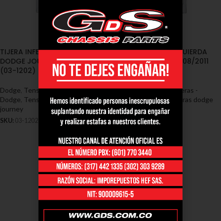
TIJERA INFERIOR DERECHA
TIJERA INFERIOR IZQUIERDA
DODGE JOURNEY 2008/2011
DODGE JOURNEY 2008/2011
(03-1202)
(03-1203)
Dodge
,
Tensores y Tijeras -
Dodge
,
Tensores y Tijeras -
Dodge
,
Tensores y tijeras dodge
Dodge
,
Tensores y tijeras dodge
journey
journey
SKU:
03-1202
SKU:
03-1203