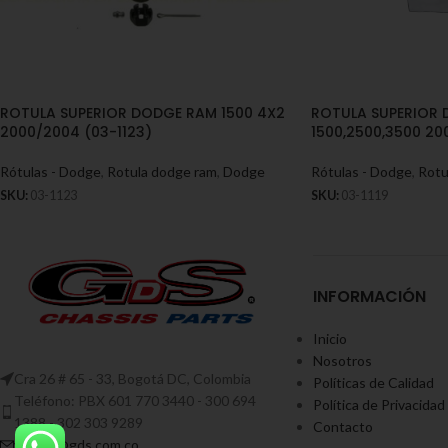
ROTULA SUPERIOR DODGE RAM 1500 4X2
ROTULA SUPERIOR
2000/2004 (03-1123)
1500,2500,3500 20
Rótulas - Dodge
,
Rotula dodge ram
,
Dodge
Rótulas - Dodge
,
Rotu
SKU:
03-1123
SKU:
03-1119
INFORMACIÓN
Inicio
Nosotros
Cra 26 # 65 - 33, Bogotá DC, Colombia
Políticas de Calidad
Teléfono: PBX 601 770 3440 - 300 694
Política de Privacidad
1388 - 302 303 9289
Contacto
ventas@gds.com.co