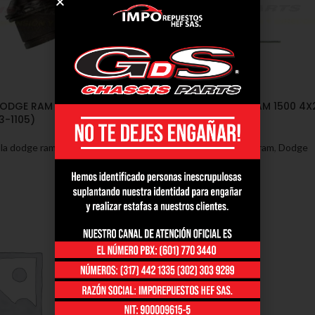
DODGE RAM 1500 2500
ROTULA INFERIOR DODGE RAM 1500 4X
3-1105)
1994/1999 (03-1115)
la dodge ram
,
Dodge
Rótulas - Dodge
,
Rotula dodge ram
,
Dodge
SKU:
03-1115