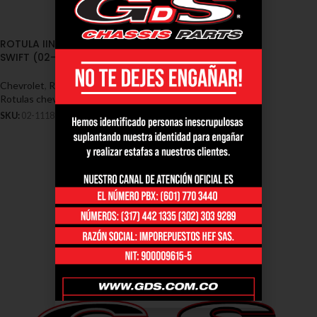
ROTULA IINFERIOR CHEVROLET
SWIFT (02-1118)
Chevrolet
,
Rótulas - Chevrolet
,
Rotulas chevrolet swift
SKU:
02-1118