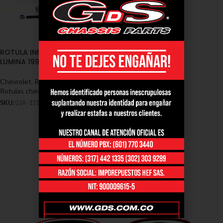
ROTULA INFERIOR CHEVROLET
LUMINA 1992/2000 (02A-1118)
Chevrolet
,
Rótulas - Chevrolet
,
Rotulas chevrolet lumina
SKU:
02A-1118