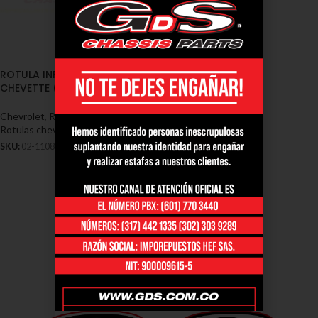
ROTULA INFERIOR CHEVROLET
CHEVETTE (02-1108)
Chevrolet
,
Rótulas - Chevrolet
,
Rotulas chevrolet chevette
SKU:
02-1108