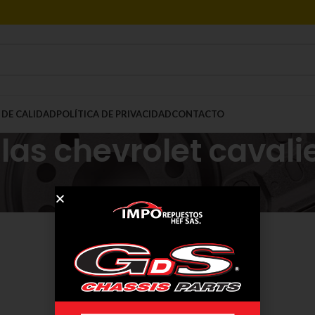
 DE CALIDAD
POLÍTICA DE PRIVACIDAD
CONTACTO
las chevrolet cavali
Mostrar
9
12