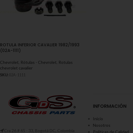
ROTULA INFERIOR CAVALIER 1982/1993
(02A-1111)
Chevrolet
,
Rótulas - Chevrolet
,
Rotulas
chevrolet cavalier
SKU:
02A-1111
INFORMACIÓN
Inicio
Nosotros
Cra 26 # 65 - 33, Bogotá DC, Colombia
Políticas de Calidad