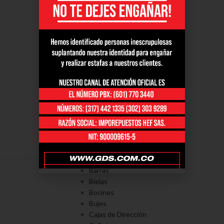
PORTAFOLÍO
Axiales
Barras
Bielas
Bocines
Bujes
Cajas de Dirección