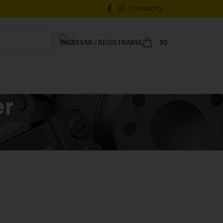
CONTACTO
INGRESAR / REGISTRARSE
$
0
er
18
24