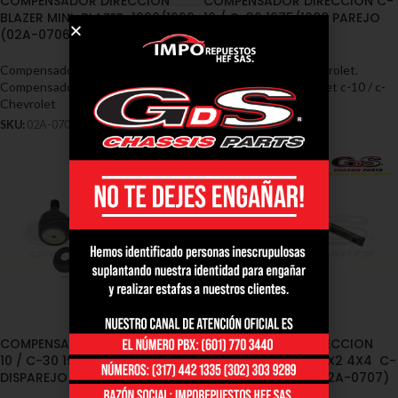
COMPENSADOR DIRECCION
COMPENSADOR DIRECCION C-
BLAZER MINI-BLAZER 1990/1999
10 / C-30 1975/1988 PAREJO
(02A-0706)
(02A-0704)
Compensadores-Chevrolet
,
Compensadores-Chevrolet
,
Compensador chevrolet blazer
,
Compensador chevrolet c-10 / c-
Chevrolet
30
,
Chevrolet
SKU:
02A-0706
SKU:
02A-0704
COMPENSADOR DIRECCION C-
COMPENSADOR DIRECCION
10 / C-30 1978/1988
CHEYENNE C-1500 4X2 4X4 C-
DISPAREJO (02A-0705)
3500 1990/1992 (02A-0707)