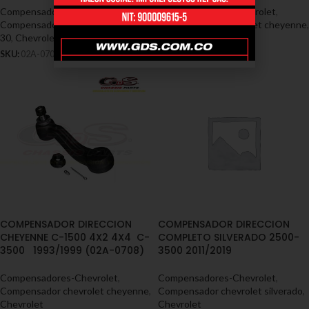
Compensadores-Chevrolet
,
Compensadores-Chevrolet
,
Compensador chevrolet c-10 / c-
Compensador chevrolet cheyenne
,
30
,
Chevrolet
Chevrolet
SKU:
02A-0705
SKU:
02A-0707
COMPENSADOR DIRECCION
COMPENSADOR DIRECCION
CHEYENNE C-1500 4X2 4X4 C-
COMPLETO SILVERADO 2500-
3500 1993/1999 (02A-0708)
3500 2011/2019
Compensadores-Chevrolet
,
Compensadores-Chevrolet
,
Compensador chevrolet cheyenne
,
Compensador chevrolet silverado
,
Chevrolet
Chevrolet