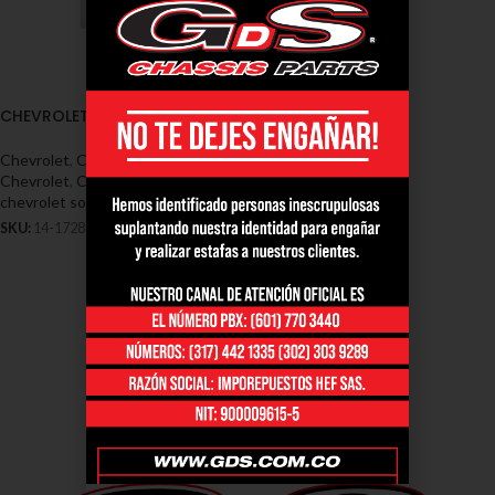
CHEVROLETSONIC2012-2016
Chevrolet
,
Cajas de dirección -
Chevrolet
,
Cajas direccion
chevrolet sonic
SKU:
14-1728