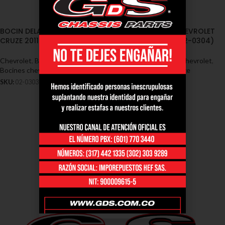
BOCIN DELANTERO CHEVROLET
BOCIN TRASERO CHEVROLET
CRUZE 2011/2016 (02-0303)
CRUZE 2011/2016 (02-0304)
Chevrolet
,
Bocines - Chevrolet
,
Chevrolet
,
Bocines - Chevrolet
,
Bocines chevrolet cruze
Bocines chevrolet cruze
SKU:
02-0303
SKU:
02-0304