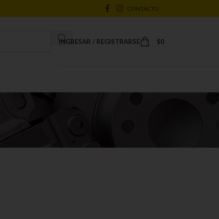
CONTACTO
INGRESAR / REGISTRARSE
$
0
a
18
24