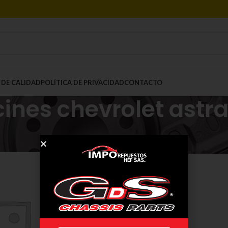
 DE CALIDAD
POLÍTICA DE PRIVACIDAD
CONTACTO
ines chevrolet astr
Mostrar
9
12