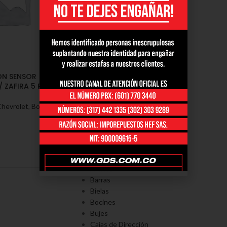
ON SENSOR
 ZAFIRA 5 PERNOS
Chevrolet
,
Bocines
PORTAFOLÍO
Axiales
Barras
Bielas
Bocines
Bujes
Cajas de Dirección