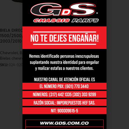
BIELA DIRECCION SILVERADO
1500/2500/3500 – AVALANCHE
2003/2010 (02A-0205)
Chevrolet
,
Bielas - Chevrolet
,
Bielas chevrolet silverado
SKU:
02A-0205