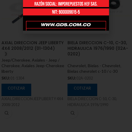
AXIAL DIRECCION JEEP LIBERTY
BIELA DIRECCION C-10, C-30,
4X4 2008/2012 (01-1304)
HIDRAULICA 1976/1990 (02A-
0202)
Jeep/Cherokee
,
Axiales - Jeep /
Cherokee
,
Axiales Jeep-Cherokee
Chevrolet
,
Bielas - Chevrolet
,
liberty
Bielas chevrolet c-10 / c-30
SKU:
01-1304
SKU:
02A-0202
COTIZAR
COTIZAR
AXIAL DIRECCION JEEP LIBERTY 4X4
BIELA DIRECCION C-10, C-30,
2008/2012
HIDRAULICA 1976/1990