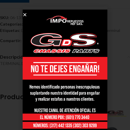
SKU:
06-1313
Categorías:
Hyundai/Kia
,
Terminales - Hyundai / Kia
Etiquetas:
Direccion
,
Hyundai / Kia
,
RL Hyundai Gran I10
,
Terminal
Compartir:
Descripción
TERMINAL DIRECCION RL HYUNDAI GRAN I10
Productos relacionados