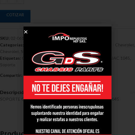
COTIZAR
SKU:
02-0615
Categorías:
Cauchos / Muñecos Estabilizadoras / Soportes - Chevrolet
,
Chevrolet
,
Soporte chevrolet npr
Etiquetas:
Cardan
,
Chevrolet
,
Chevrolet NPR 1994/1998 - JAC 1045
,
Soporte
Compartir:
Descripción
SOPORTE CARDAN CHEVROLET NPR 1994/1998 – JAC 1045
Productos relacionados