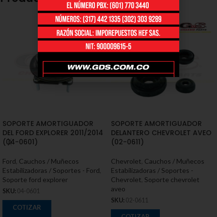
SOPORTE AMORTIGUADOR
SOPORTE AMORTIGUADOR
DEL FORD EXPLORER 2011/2014
DELANTERO CHEVROLET AVEO
(04-0601)
(02-0611)
Ford
,
Cauchos / Muñecos
Chevrolet
,
Cauchos / Muñecos
Estabilizadoras / Soportes - Ford
,
Estabilizadoras / Soportes -
Soporte ford explorer
Chevrolet
,
Soporte chevrolet
aveo
SKU:
04-0601
SKU:
02-0611
COTIZAR
COTIZAR