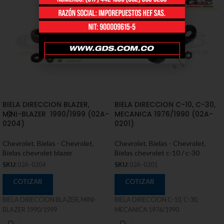
BIELA DIRECCION BLAZER,
BIELA DIRECCION C-10, C-30,
MINI-BLAZER 1990/1999 (02A-
MECANICA 1976/1990 (02A-
0204)
0201)
Chevrolet
,
Bielas - Chevrolet
,
Chevrolet
,
Bielas - Chevrolet
,
Bielas chevrolet blazer
Bielas chevrolet c-10 / c-30
SKU:
02A-0204
SKU:
02A-0201
COTIZAR
COTIZAR
BIELA DIRECCION BLAZER, MINI-
BIELA DIRECCION C-10, C-30,
BLAZER 1990/1999
MECANICA 1976/1990