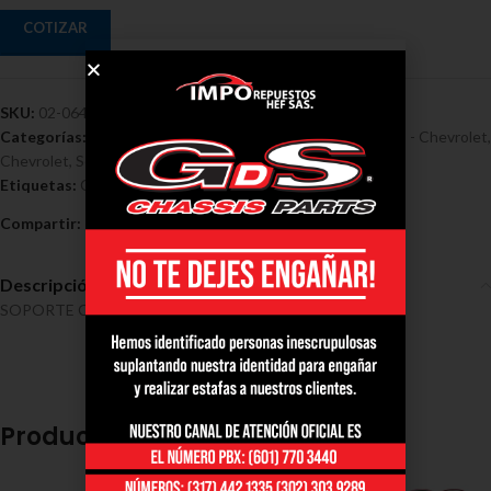
COTIZAR
SKU:
02-0642
Categorías:
Cauchos / Muñecos Estabilizadoras / Soportes - Chevrolet
,
Chevrolet
,
Soporte chevrolet captiva
Etiquetas:
Chevrolet
,
Soporte Cardan Chevrolet Captiva
Compartir:
Descripción
SOPORTE CARDAN CHEVROLET CAPTIVA
Productos relacionados