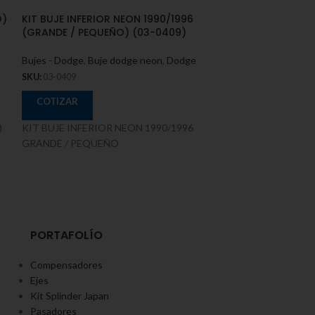
O)
KIT BUJE INFERIOR NEON 1990/1996
KIT BUJE TIJER
(GRANDE / PEQUEÑO) (03-0409)
JOURNEY 2010/2
Bujes - Dodge
,
Buje dodge neon
,
Dodge
Bujes - Dodge
,
Bu
SKU:
03-0409
SKU:
03-0401
COTIZAR
COTIZAR
)
KIT BUJE INFERIOR NEON 1990/1996
KIT BUJE TIJER
GRANDE / PEQUEÑO
JOURNEY 2010/2
PORTAFOLÍO
Compensadores
Ejes
Kit Splinder Japan
Pasadores