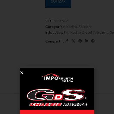
COTIZAR
SKU:
13-1617
Categorías:
Kodiak
,
Splinder
Etiquetas:
Kit
,
Kodiak Diesel 366 Largo
,
Sp
Compartir:
DESCRIPCIÓN