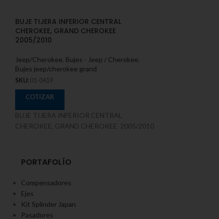
BUJE TIJERA INFERIOR CENTRAL
BUJE TIJERA 
CHEROKEE, GRAND CHEROKEE
CHEVROLET TRA
2005/2010
(02A-0404)
Jeep/Cherokee
,
Bujes - Jeep / Cherokee
,
Chevrolet
,
Bujes 
Bujes jeep/cherokee grand
blazer
SKU:
01-0419
SKU:
02A-0404
COTIZAR
COTIZAR
BUJE TIJERA INFERIOR CENTRAL
BUJE TIJERA 
CHEROKEE, GRAND CHEROKEE 2005/2010
CHEVROLET TRAI
PORTAFOLÍO
Compensadores
Ejes
Kit Splinder Japan
Pasadores