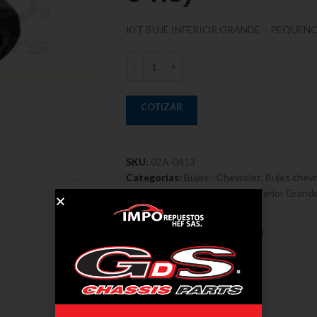
KIT BUJE INFERIOR GRANDE – PEQUEÑO
COTIZAR
SKU:
02A-0413
Categorías:
Bujes - Chevrolet
,
Bujes chevr
Etiquetas:
Buje
,
Chevrolet
,
Inferior Grand
Kit
Compartir:
DESCRIPCIÓN