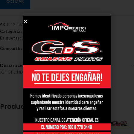
COTIZAR
SKU:
13-1607
Categorías:
Kit Splinder Japan - Mazda
,
Mazda
Etiquetas:
Japan Mazda Turbo MT45
,
Kit
,
Splin Derecha
Compartir:
Descripción
KIT SPLINDER JAPAN MAZDA TURBO MT45
Productos relacionados