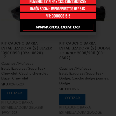
KIT CAUCHO BARRA
KIT CAUCHO BARRA
ESTABILIZADORA (2) BLAZER
ESTABILIZADORA (2) DODGE
1990/1998 (02A-0620)
JOURNEY 2008/2011 (03-
0602)
Cauchos / Muñecos
Estabilizadoras / Soportes -
Cauchos / Muñecos
Chevrolet
,
Caucho chevrolet
Estabilizadoras / Soportes -
blazer
,
Chevrolet
Dodge
,
Caucho dodge journey
,
Dodge
SKU:
02A-0620
SKU:
03-0602
COTIZAR
COTIZAR
KIT CAUCHO BARRA
KIT CAUCHO BARRA
ESTABILIZADORA 2 BLAZER
ESTABILIZADORA 2 DODGE
1990/1998