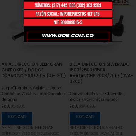
AXIAL DIRECCION JEEP GRAN
BIELA DIRECCION SILVERADO
CHEROKEE / DODGE
1500/2500/3500 –
DURANGO 2011/2015 (01-1301)
AVALANCHE 2003/2010 (02A-
0205)
Jeep/Cherokee
,
Axiales - Jeep /
Cherokee
,
Axiales Jeep-Cherokee
Chevrolet
,
Bielas - Chevrolet
,
durango
Bielas chevrolet silverado
SKU:
01-1301
SKU:
02A-0205
COTIZAR
COTIZAR
AXIAL DIRECCION JEEP GRAN
BIELA DIRECCION SILVERADO
CHEROKEE / DODGE DURANGO
1500/2500/3500 - AVALANCHE