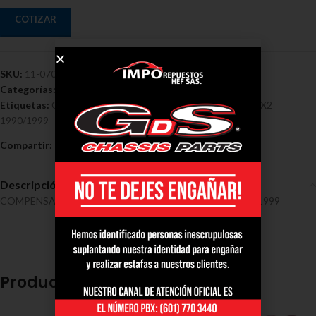
COTIZAR
SKU:
11-0701
Categorías:
Compensadores - Toyota
,
Toyota
Etiquetas:
Compensador
,
Direccion
,
Toyota
,
Toyota Hilux4X2
1990/1999
Compartir:
Descripción
COMPENSADOR DIRECCION TOYOTA HILUX 4X2 1990/1999
Productos relacionados