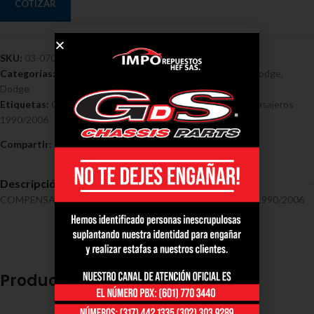
COTIZAR
SKU:
03-0703
Categorías:
Compensador dodge ram
,
Compensadores - Dodge
,
Dodge
Etiquetas:
Compensador
,
Direccion
,
Dodge
,
Dodge RAM Pasajeros
1990/2006
Compartir:
Descripción
COMPENSADOR DIRECCION DODGE RAM PASAJEROS 1990/2006
Productos relacionados