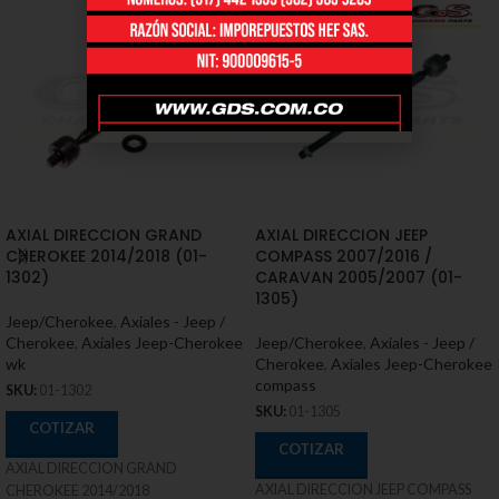
AXIAL DIRECCION GRAND
AXIAL DIRECCION JEEP
CHEROKEE 2014/2018 (01-
COMPASS 2007/2016 /
1302)
CARAVAN 2005/2007 (01-
1305)
Jeep/Cherokee
,
Axiales - Jeep /
Cherokee
,
Axiales Jeep-Cherokee
Jeep/Cherokee
,
Axiales - Jeep /
wk
Cherokee
,
Axiales Jeep-Cherokee
compass
SKU:
01-1302
SKU:
01-1305
COTIZAR
COTIZAR
AXIAL DIRECCION GRAND
AXIAL DIRECCION JEEP COMPASS
CHEROKEE 2014/2018