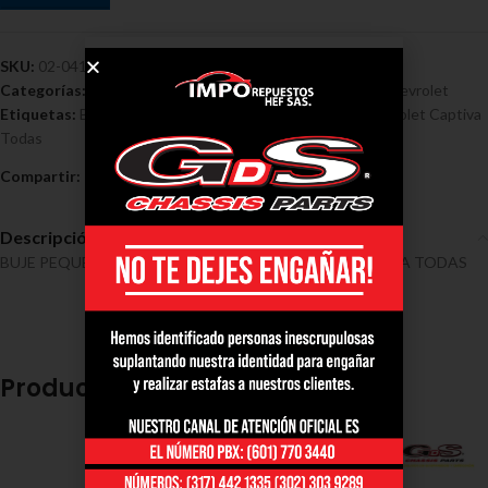
SKU:
02-0410
Categorías:
Bujes - Chevrolet
,
Bujes chevrolet captiva
,
Chevrolet
Etiquetas:
Buje
,
Chevrolet
,
Pequeño
,
Tijera Inferior Chevrolet Captiva
Todas
Compartir:
Descripción
BUJE PEQUEÑO TIJERA INFERIOR CHEVROLET CAPTIVA TODAS
Productos relacionados