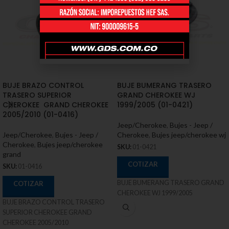
BUJE BRAZO CONTROL
BUJE BUMERANG TRASERO
TRASERO SUPERIOR
GRAND CHEROKEE WJ
CHEROKEE GRAND CHEROKEE
1999/2005 (01-0421)
2005/2010 (01-0416)
Jeep/Cherokee
,
Bujes - Jeep /
Jeep/Cherokee
,
Bujes - Jeep /
Cherokee
,
Bujes jeep/cherokee wj
Cherokee
,
Bujes jeep/cherokee
SKU:
01-0421
grand
COTIZAR
SKU:
01-0416
BUJE BUMERANG TRASERO GRAND
COTIZAR
CHEROKEE WJ 1999/2005
BUJE BRAZO CONTROL TRASERO
SUPERIOR CHEROKEE GRAND
CHEROKEE 2005/2010