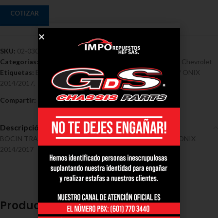
COTIZAR
SKU:
02-0302
Categorías:
Bocines - Chevrolet
,
Bocines chevrolet cobalt
,
Chevrolet
Etiquetas:
Bocin
,
Chevrolet
,
con Sensor Chevrolet Cobalt / ONIX
2014/2017
,
Trasero
Compartir:
Descripción
BOCIN TRASERO CON SENSOR CHEVROLET COBALT / ONIX
2014/2017
Productos relacionados