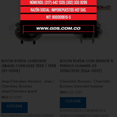
BOCIN RUEDA CHEROKEE
BOCIN RUEDA CON SENSOR 6
GRAND CHEROKEE 1990 / 1998
PERNOS HUMMER H3
(01-0309)
2006/2010 (02A-0301)
Jeep/Cherokee
,
Bocines - Jeep /
Chevrolet
,
Bocines - Chevrolet
,
Cherokee
,
Bocines
Bocines chevrolet hummer
Jeep/Cherokee grand
SKU:
02A-0301
SKU:
01-0309
COTIZAR
COTIZAR
BOCIN RUEDA CON SENSOR 6
BOCIN RUEDA CHEROKEE GRAND
PERNOS HUMMER H3 2006/2010