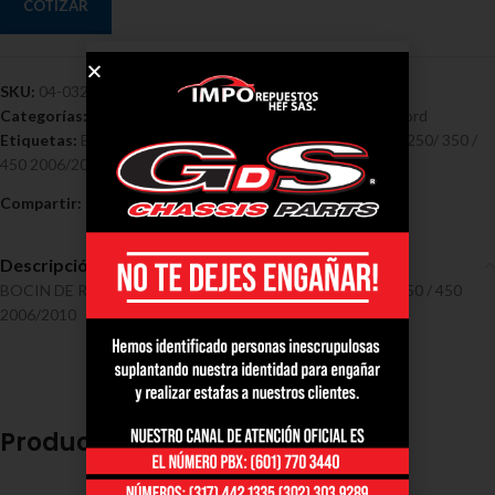
COTIZAR
SKU:
04-0321
Categorías:
Bocines - Ford
,
Bocines ford F-250/350/450
,
Ford
Etiquetas:
Bocin
,
Ford
,
Rueda Delantera Ford Super Duty F250/ 350 /
450 2006/2010
Compartir:
Descripción
BOCIN DE RUEDA DELANTERA FORD Super Duty F250/ 350 / 450
2006/2010
Productos relacionados