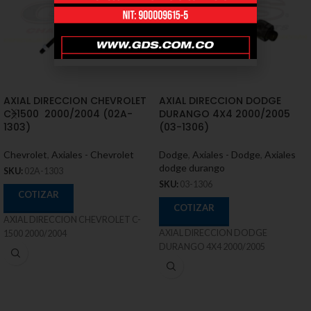
AXIAL DIRECCION CHEVROLET
AXIAL DIRECCION DODGE
C-1500 2000/2004 (02A-
DURANGO 4X4 2000/2005
1303)
(03-1306)
Chevrolet
,
Axiales - Chevrolet
Dodge
,
Axiales - Dodge
,
Axiales
dodge durango
SKU:
02A-1303
SKU:
03-1306
COTIZAR
COTIZAR
AXIAL DIRECCION CHEVROLET C-
AXIAL DIRECCION DODGE
1500 2000/2004
DURANGO 4X4 2000/2005