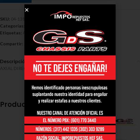
SKU:
04-1311
Categorías:
Axiales - Ford
,
Axiales ford escape
,
Ford
Etiquetas:
Axial
,
Direccion
,
Ford
,
Ford Escape 2013/2017
Compartir:
Descripción
AXIAL DIRECCION FORD ESCAPE 2013/2017
Productos relacionados