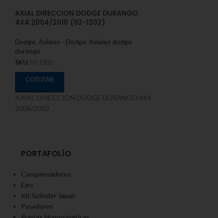
AXIAL DIRECCION DODGE DURANGO
AXIAL DIRECCI
4X4 2004/2010 (03-1302)
2013/2018 – ED
Dodge
,
Axiales - Dodge
,
Axiales dodge
Ford
,
Axiales - For
durango
SKU:
04-1301
SKU:
03-1302
COTIZAR
COTIZAR
AXIAL DIRECCI
AXIAL DIRECCION DODGE DURANGO 4X4
2013/2018 - EDG
2004/2010
PORTAFOLÍO
Compensadores
Ejes
Kit Splinder Japan
Pasadores
Puntas Homocineticas