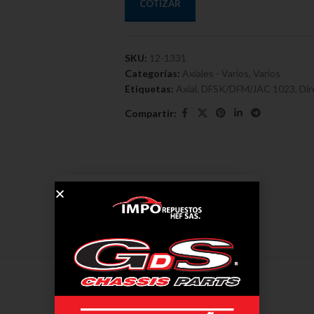
COTIZAR
SKU:
12-1331
Categorías:
Axiales - Varios
,
Varios
Etiquetas:
Axial
,
DFSK/DFM/JAC 1023
,
Dir
Compartir:
DESCRIPCIÓN