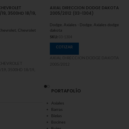
CHEVROLET
AXIAL DIRECCION DODGE DAKOTA
19, 3500HD 18/19,
2005/2012 (03-1304)
Dodge
,
Axiales - Dodge
,
Axiales dodge
Chevrolet
,
Chevrolet
dakota
SKU:
03-1304
COTIZAR
AXIAL DIRECCION DODGE DAKOTA
 CHEVROLET
2005/2012
19, 3500HD 18/19,
PORTAFOLÍO
Axiales
Barras
Bielas
Bocines
Bujes