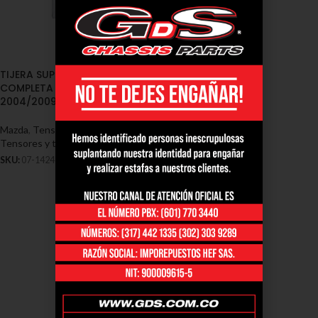
TIJERA SUPERIOR IZQUIERDA
COMPLETA MAZDA 6
2004/2009
Mazda
,
Tensores y Tijeras - Mazda
,
Tensores y tijeras mazda 6
SKU:
07-1424