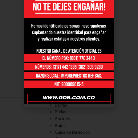
PORTAFOLÍO
Axiales
Barras
Bielas
Bocines
Bujes
Cajas de Dirección