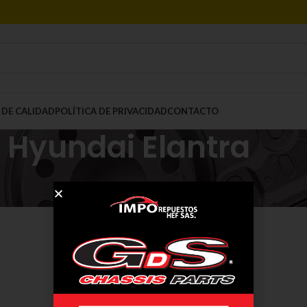
 DE CALIDAD
POLÍTICA DE PRIVACIDAD
CONTACTO
Hyundai Elantra
Mostrar
9
12