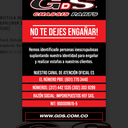
ROTULA SUPERIOR FORD
EXPLORER 2002/2006 (04-
1126)
Ford
,
Rótulas - Ford
,
Rotulas ford
explorer
,
Rotulas ford ranger
SKU:
04-1126