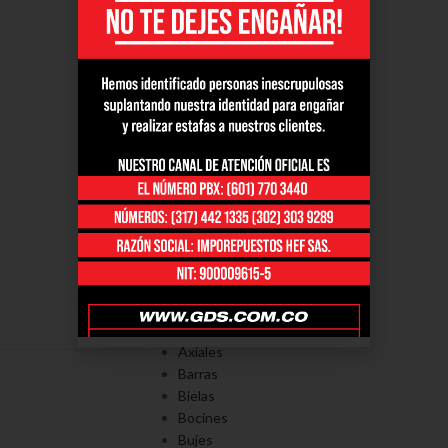
PORTAFOLÍO
Axiales
Barras
Bielas
Bocines
Bujes