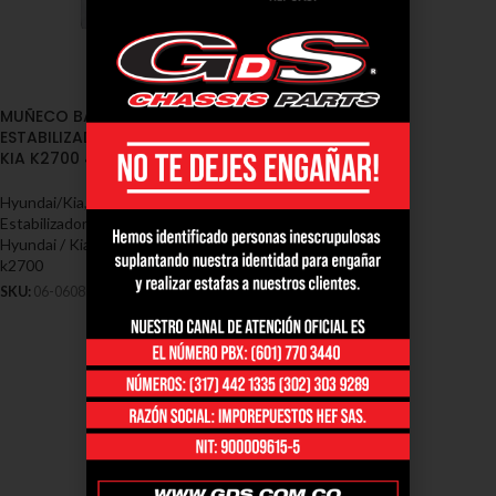
MUÑECO BARRA
ESTABILIZADORA DELANTERA
KIA K2700 4X4 8″ (06-0608)
Hyundai/Kia
,
Cauchos / Muñecos
Estabilizadoras / Soportes -
Hyundai / Kia
,
Muñecos hyundai
k2700
SKU:
06-0608