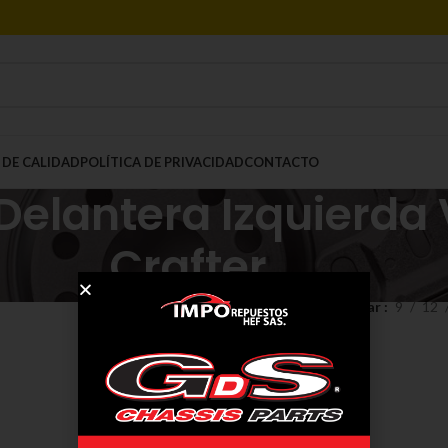
 DE CALIDAD
POLÍTICA DE PRIVACIDAD
CONTACTO
 Delantera Izquierd
Crafter
Mostrar
9
12