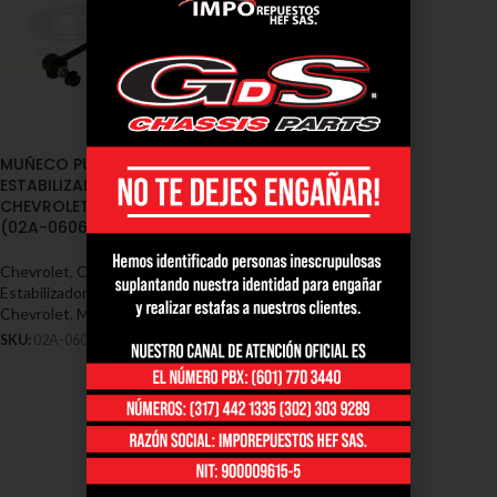
MUÑECO PUNTA
ESTABILIZADORA DELANTERO
CHEVROLET HHR 2006/2012
(02A-0606)
Chevrolet
,
Cauchos / Muñecos
Estabilizadoras / Soportes -
Chevrolet
,
Muñeco chevrolet hhr
SKU:
02A-0606