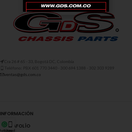
Cra 26 # 65 - 33, Bogotá DC, Colombia
Teléfono: PBX 601 770 3440 - 300 694 1388 - 302 303 9289
ventas@gds.com.co
INFORMACIÓN
PORTAFOLÍO
hatsApp
Llamada