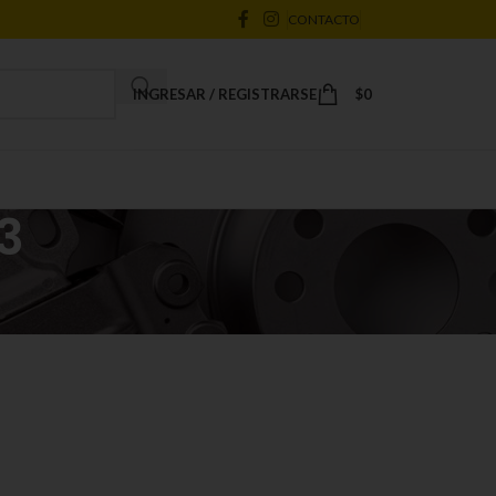
CONTACTO
INGRESAR / REGISTRARSE
$
0
3
18
24