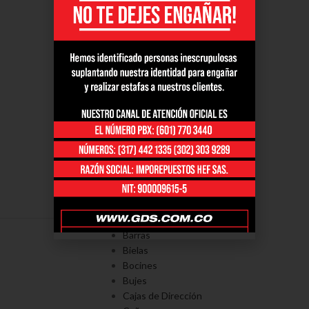
PORTAFOLÍO
Axiales
Barras
Bielas
Bocines
Bujes
Cajas de Dirección