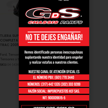
TIJERA SUPERIOR DERECHA
COMPLETA EXPLORER SPORT
TRAC 2005/2010 (04-1434)
Ford
,
Tensores y Tijeras - Ford
,
Tensores y tijeras ford explorer
SKU:
04-1434