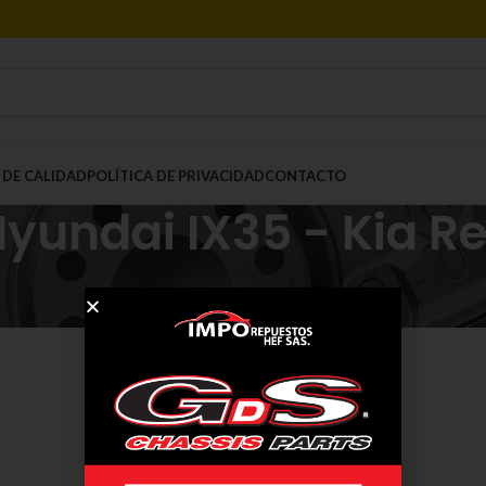
 DE CALIDAD
POLÍTICA DE PRIVACIDAD
CONTACTO
yundai IX35 - Kia R
Mostrar
9
12