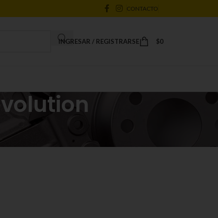
CONTACTO
INGRESAR / REGISTRARSE
$
0
evolution
18
24