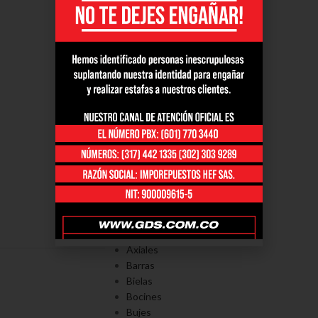
PORTAFOLÍO
Axiales
Barras
Bielas
Bocines
Bujes