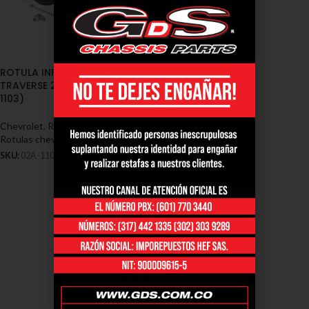
ROTULA INFERIOR CHEVROLET
TRAVERSE 2010/2013 (02A-
1103)
Chevrolet
,
Rótulas - Chevrolet
,
Rotulas chevrolet traverse
SKU:
02A-1103