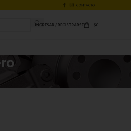
CONTACTO
INGRESAR / REGISTRARSE
$
0
ero
18
24