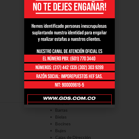
PORTAFOLÍO
Axiales
Barras
Bielas
Bocines
Bujes
Cajas de Dirección