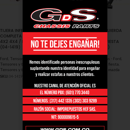
TIJERA INFERIOR IZQUIERDA
TIJERA INFERIOR IZQUIERDA
COMPLETA FORD ECO SPORT
COMPLETA MAZDA 2
4X2 4X4 / FIESTA S.CHARGER
2006/2013 / FORD FIESTA
(04-1419)
2013/2016 (04-1407)
Ford
,
Tensores y Tijeras - Ford
,
Ford
,
Tensores y Tijeras - Ford
,
Tensores y tijeras ford eco sport
,
Tensores y tijeras ford fiesta
,
Tensores y tijeras ford fiesta
Tensores y tijeras ford mazda
SKU:
04-1419
SKU:
04-1407