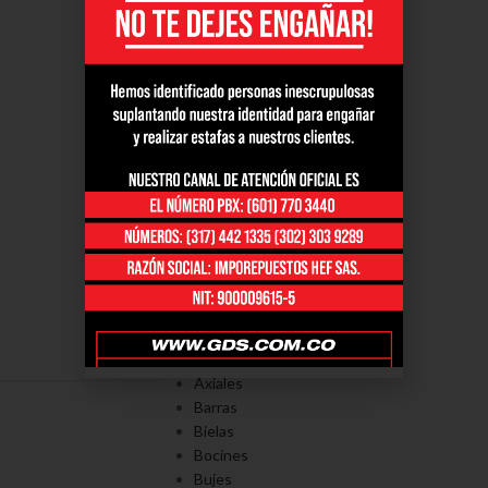
PORTAFOLÍO
Axiales
Barras
Bielas
Bocines
Bujes